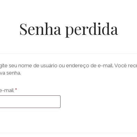
de
Senha perdida
Prata
gite seu nome de usuário ou endereço de e-mail. Você rece
e
ova senha.
Obrigatório
e-mail
*
Ouro
Coloidal