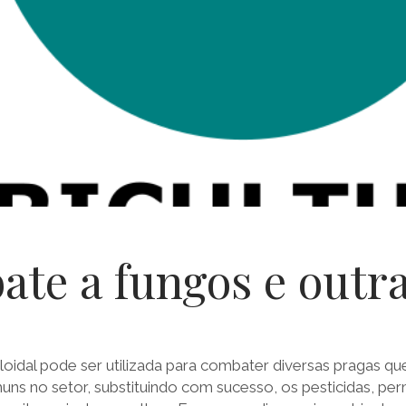
te a fungos e outr
loidal pode ser utilizada para combater diversas pragas q
ns no setor, substituindo com sucesso, os pesticidas, per