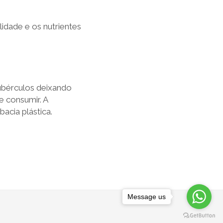
idade e os nutrientes
tubérculos deixando
 consumir. A
acia plástica.
Message us