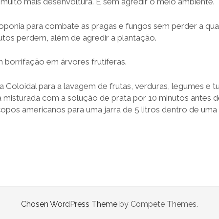
uito mais desenvoltura. E sem agredir o meio ambiente.
droponia para combate as pragas e fungos sem perder a qual
tos perdem, além de agredir a plantação.
borrifação em árvores frutíferas.
ata Coloidal para a lavagem de frutas, verduras, legumes e 
misturada com a solução de prata por 10 minutos antes de
opos americanos para uma jarra de 5 litros dentro de uma b
Chosen WordPress Theme
by Compete Themes.