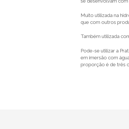
se desenvolvam com m
Muito utilizada na hi
que com outros produ
Também utilizada com 
Pode-se utilizar a Pr
em imersão com água 
proporção é de três c