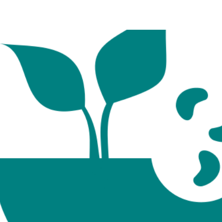
de
Prata
e
Ouro
Coloidal