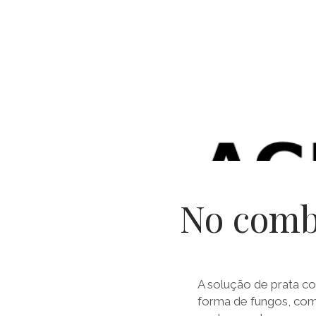
No comba
A solução de prata co
forma de fungos, comu