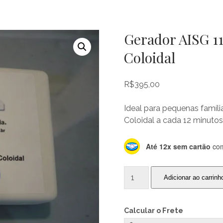
de
Gerador AISG 1
Coloidal
Prata
R$
395,00
Ideal para pequenas famíli
e
Coloidal a cada 12 minutos
Até 12x sem cartão
com
Ouro
Gerador
Adicionar ao carrinh
AISG
1100
Coloidal
produz
Calcular o Frete
Prata