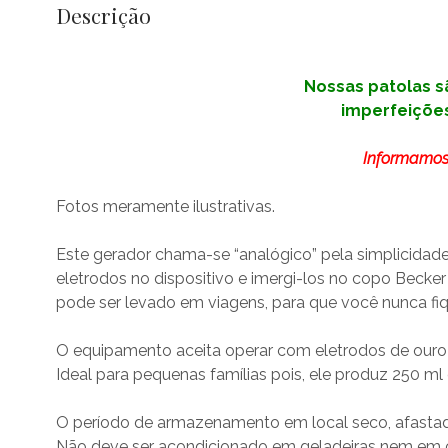
Descrição
Nossas patolas s
imperfeições
Informamos 
Fotos meramente ilustrativas.
Este gerador chama-se “analógico” pela simplicidad
eletrodos no dispositivo e imergi-los no copo Becke
pode ser levado em viagens, para que você nunca fi
O equipamento aceita operar com eletrodos de ouro p
Ideal para pequenas famílias pois, ele produz 250 ml
O período de armazenamento em local seco, afastado 
Não deve ser acondicionado em geladeiras nem em 