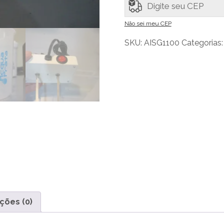
e
Ouro
Não sei meu CEP
Coloidal
SKU:
AISG1100
Categorias
quantidade
ções (0)