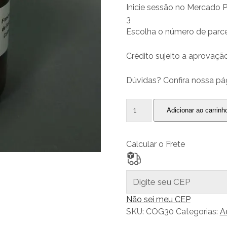
Inicie sessão no Mercado 
3
Escolha o número de parce
Crédito sujeito a aprovação
Dúvidas? Confira nossa pá
Conta
Adicionar ao carrinh
gotas
30
ml
Calcular o Frete
(vazio)
quantidade
Não sei meu CEP
SKU:
COG30
Categorias:
A