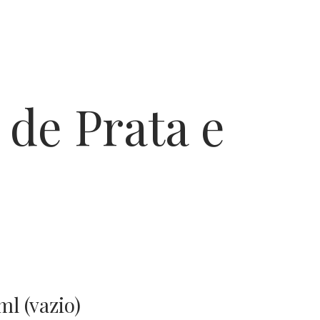
twitter
facebook
instagram
youtube
email
email-
whatsa
form
ml (vazio)