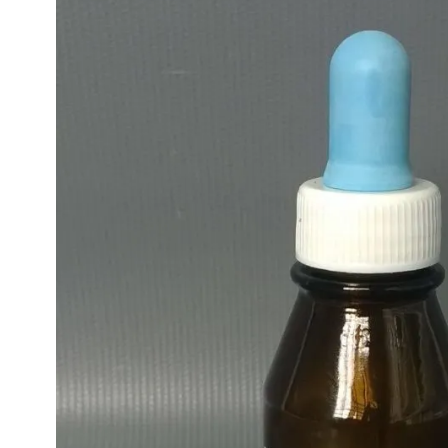
de
Prata
e
Ouro
Coloidal