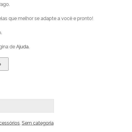
Pago.
las que melhor se adapte a você e pronto!
.
gina de
Ajuda
.
o
cessórios
,
Sem categoria