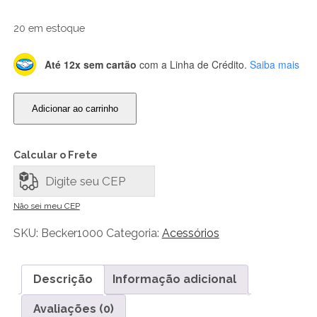
20 em estoque
Até 12x sem cartão
com a Linha de Crédito.
Saiba mais
Copo
Adicionar ao carrinho
Becker
1.000
ml
Calcular o Frete
quantidade
Não sei meu CEP
SKU:
Becker1000
Categoria:
Acessórios
Descrição
Informação adicional
Avaliações (0)