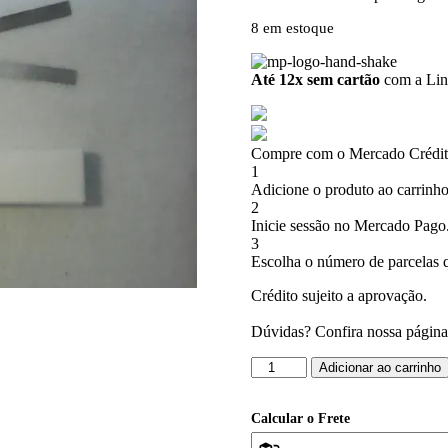
8 em estoque
Até 12x sem cartão
com a Linh
Compre com o Mercado Crédito
1
Adicione o produto ao carrinho
2
Inicie sessão no Mercado Pago
3
Escolha o número de parcelas q
Crédito sujeito a aprovação.
Dúvidas? Confira nossa págin
Eletrodos
Adicionar ao carrinho
de
Prata
12
Calcular o Frete
cm