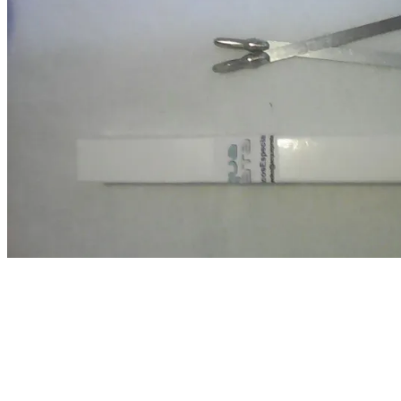
e
Ouro
Coloidal