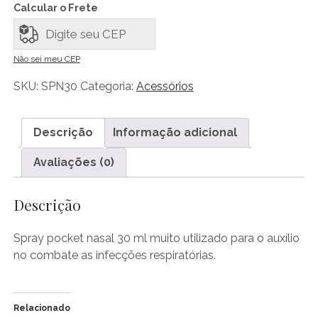
30
Calcular o Frete
ml
(vazio)
quantidade
Não sei meu CEP
SKU:
SPN30
Categoria:
Acessórios
Descrição
Informação adicional
Avaliações (0)
Descrição
Spray pocket nasal 30 ml muito utilizado para o auxílio
no combate as infecções respiratórias.
Relacionado