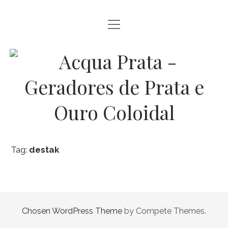
open
INÍCIO
menu
LOJA
Acqua
CARRINHO
Prata
FINALIZAR COMPRA
-
MINHA CONTA
Geradores
CONTATO
Tag:
destak
de
twitter
facebook
instagram
youtube
email
email-
whatsapp
form
Prata
e
Chosen WordPress Theme
by Compete Themes.