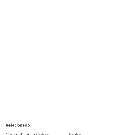
Relacionado
Cura pela Prata Coloidal
Relatos