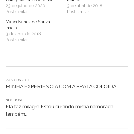
23 de julho de 2020
3 de abril de 2018
Post similar
Post similar
Miraci Nunes de Souza
Inácio
3 de abril de 2018
Post similar
PREVIOUS POST
MINHA EXPERIÊNCIA COM A PRATA COLOIDAL
NEXT POST
Ela faz milagre Estou curando minha namorada
também…