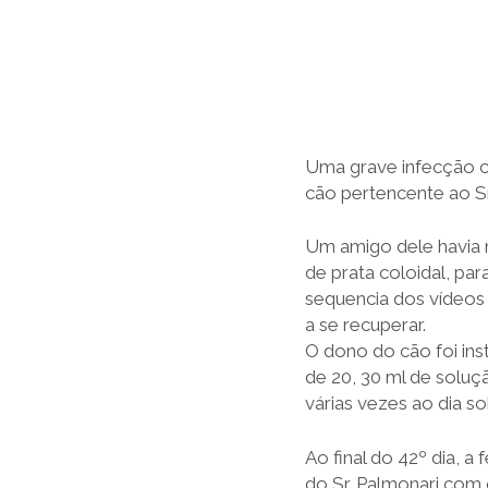
Uma grave infecção c
cão pertencente ao Sr.
Um amigo dele havia r
de prata coloidal, par
sequencia dos vídeos
a se recuperar.
O dono do cão foi ins
de 20, 30 ml de soluç
várias vezes ao dia so
Ao final do 42º dia, 
do Sr. Palmonari com