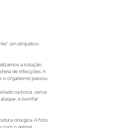
te”, um simpático
bilizamos a solução
cheia de infecções. A
 e o organismo passou
jetado na boca, cerca
taque, e borrifar
tura cirúrgica. A foto
e com o animal,