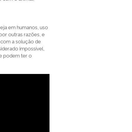
 seja em humanos, uso
por outras razões, e
 com a solução de
siderado impossível,
ue podem ter o