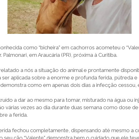
onhecida como “bicheira” em cachorros acometeu o “Valen
 Palmonari, em Araucária (PR), próxima à Curitiba.
elatado a nós a situação do animal e prontamente disponi
a ser aplicada sobre a enorme e profunda ferida, pútreda e 
 demonstra como em apenas dois dias a infecção cessou,
truído a dar ao mesmo para tomar, misturado na água ou in
ão várias vezes ao dia durante duas semana como dose de a
bre a ferida.
a ferida fechou completamente, dispensando até mesmo a cos
 o seu cão “Valente” demonstra bem o cuidado que ele tev