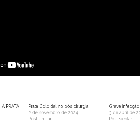
 A PRATA
Prata Coloidal no pós cirurgia
Grave Infecção 
2 de novembro de 2024
3 de abril de 2
Post similar
Post similar