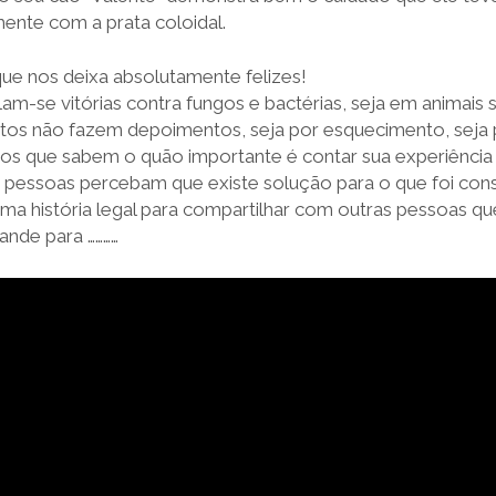
ente com a prata coloidal.
ue nos deixa absolutamente felizes!
m-se vitórias contra fungos e bactérias, seja em animais
itos não fazem depoimentos, seja por esquecimento, seja 
s que sabem o quão importante é contar sua experiência
s pessoas percebam que existe solução para o que foi con
ma história legal para compartilhar com outras pessoas q
nde para …………