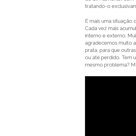
tratando-o exclusivam
É mais uma situação q
Cada vez mais acumula
interno e externo. Mu
agradecemos muito ao
prata, para que outra
ou até perdido. Tem u
mesmo problema? Ma