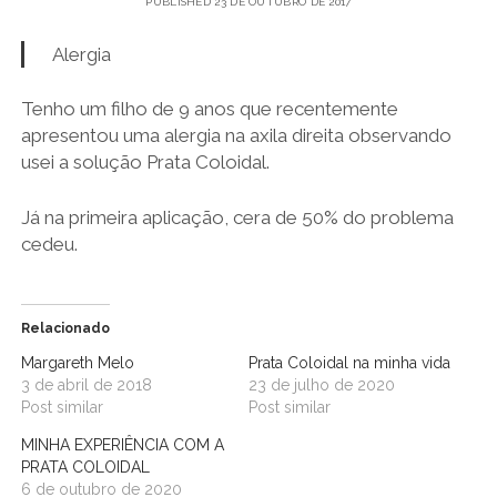
Ouro
PUBLISHED 23 DE OUTUBRO DE 2017
Alergia
Coloidal
Tenho um filho de 9 anos que recentemente
apresentou uma alergia na axila direita observando
usei a solução Prata Coloidal.
Já na primeira aplicação, cera de 50% do problema
cedeu.
Relacionado
Margareth Melo
Prata Coloidal na minha vida
3 de abril de 2018
23 de julho de 2020
Post similar
Post similar
MINHA EXPERIÊNCIA COM A
PRATA COLOIDAL
6 de outubro de 2020