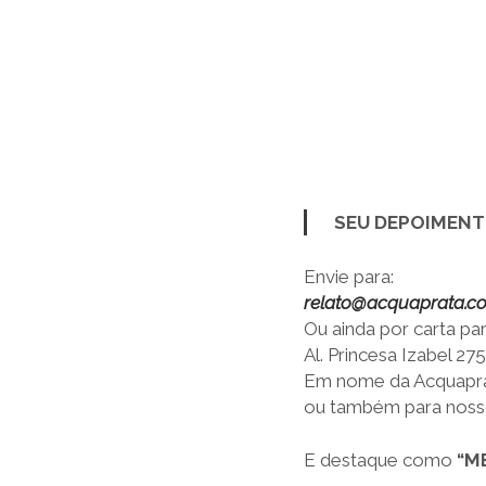
SEU DEPOIMENT
Envie para:
relato@acquaprata.c
Ou ainda por carta par
Al. Princesa Izabel 2
Em nome da Acquaprat
ou também para noss
E destaque como
“M