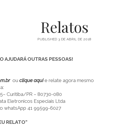
de
Relatos
PUBLISHED 3 DE ABRIL DE 2018
Prata
O AJUDARÁ OUTRAS PESSOAS!
e
om.br
ou
clique aqui
e relate agora mesmo
a:
Ouro
755– Curitiba/PR – 80730-080
a Eletronicos Especiais Ltda
o whatsApp 41 99599-6027
Coloidal
EU RELATO”