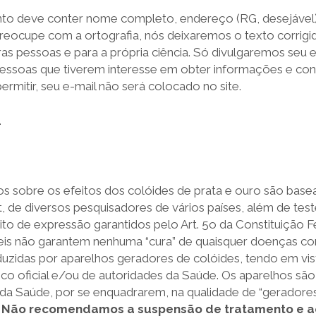
nto deve conter nome completo, endereço (RG, desejável),
reocupe com a ortografia, nós deixaremos o texto corrigi
ras pessoas e para a própria ciência. Só divulgaremos seu
pessoas que tiverem interesse em obter informações e co
ermitir, seu e-mail não será colocado no site.
.
tos sobre os efeitos dos colóides de prata e ouro são ba
et, de diversos pesquisadores de vários países, além de te
ito de expressão garantidos pelo Art. 5o da Constituição Fe
veis não garantem nenhuma “cura” de quaisquer doenças c
uzidas por aparelhos geradores de colóides, tendo em vist
o oficial e/ou de autoridades da Saúde. Os aparelhos sã
o da Saúde, por se enquadrarem, na qualidade de “geradore
.
Não recomendamos a suspensão de tratamento e