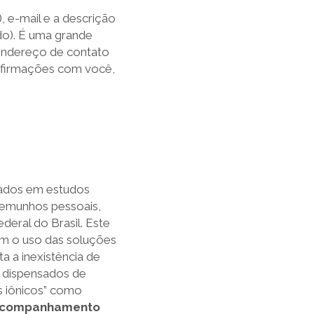
 e-mail e a descrição
do). É uma grande
 endereço de contato
nfirmações com você,
seados em estudos
stemunhos pessoais,
deral do Brasil. Este
om o uso das soluções
a a inexistência de
o dispensados de
s iônicos” como
 acompanhamento