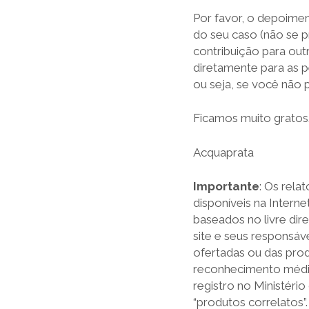
Por favor, o depoime
do seu caso (não se p
contribuição para out
diretamente para as 
ou seja, se você não p
Ficamos muito gratos
Acquaprata
Importante
: Os rela
disponíveis na Intern
baseados no livre dire
site e seus responsá
ofertadas ou das prod
reconhecimento médic
registro no Ministéri
“produtos correlatos”