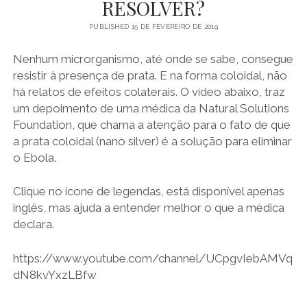
RESOLVER?
Ouro
PUBLISHED 15 DE FEVEREIRO DE 2019
Coloidal
Nenhum microrganismo, até onde se sabe, consegue
resistir à presença de prata. E na forma coloidal, não
há relatos de efeitos colaterais. O vídeo abaixo, traz
um depoimento de uma médica da Natural Solutions
Foundation, que chama a atenção para o fato de que
a prata coloidal (nano silver) é a solução para eliminar
o Ebola.
Clique no ícone de legendas, está disponível apenas
inglês, mas ajuda a entender melhor o que a médica
declara.
https://www.youtube.com/channel/UCpgvIebAMVq
dN8kvYxzLBfw