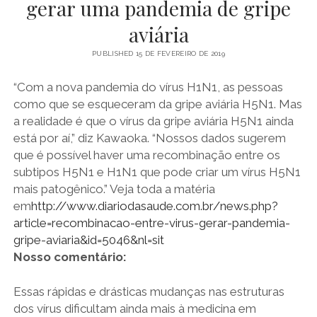
gerar uma pandemia de gripe
Ouro
aviária
Coloidal
PUBLISHED 15 DE FEVEREIRO DE 2019
“Com a nova pandemia do vírus H1N1, as pessoas
como que se esqueceram da gripe aviária H5N1. Mas
a realidade é que o vírus da gripe aviária H5N1 ainda
está por aí,” diz Kawaoka. “Nossos dados sugerem
que é possível haver uma recombinação entre os
subtipos H5N1 e H1N1 que pode criar um vírus H5N1
mais patogênico.” Veja toda a matéria
em
http://www.diariodasaude.com.br/news.php?
article=recombinacao-entre-virus-gerar-pandemia-
gripe-aviaria&id=5046&nl=sit
Nosso comentário:
Essas rápidas e drásticas mudanças nas estruturas
dos vírus dificultam ainda mais à medicina em