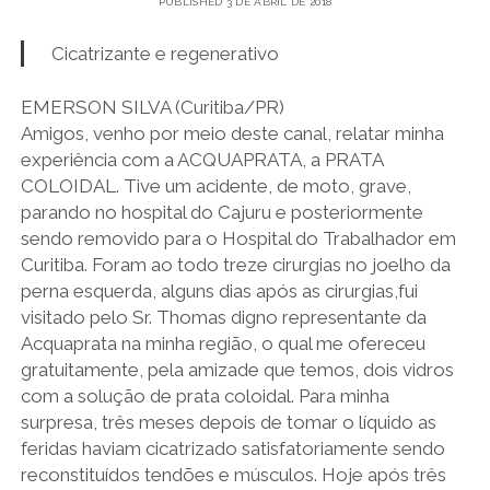
Ouro
PUBLISHED 3 DE ABRIL DE 2018
Cicatrizante e regenerativo
Coloidal
EMERSON SILVA (Curitiba/PR)
Amigos, venho por meio deste canal, relatar minha
experiência com a ACQUAPRATA, a PRATA
COLOIDAL. Tive um acidente, de moto, grave,
parando no hospital do Cajuru e posteriormente
sendo removido para o Hospital do Trabalhador em
Curitiba. Foram ao todo treze cirurgias no joelho da
perna esquerda, alguns dias após as cirurgias,fui
visitado pelo Sr. Thomas digno representante da
Acquaprata na minha região, o qual me ofereceu
gratuitamente, pela amizade que temos, dois vidros
com a solução de prata coloidal. Para minha
surpresa, três meses depois de tomar o líquido as
feridas haviam cicatrizado satisfatoriamente sendo
reconstituídos tendões e músculos. Hoje após três