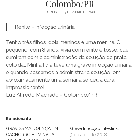
Colombo/PR
Ouro
PUBLISHED 3 DE ABRIL DE 2018
Coloidal
Renite – infecção urinária
Tenho três filhos, dois meninos e uma menina. O
pequeno, com 8 anos, vivia com renite e tosse, que
sumiram com a administração da solução de prata
coloidal. Minha filha teve uma grave infecção urinária
e quando passamos a administrar a solução, em
aproximadamente uma semana se deu a cura.
Impressionante!
Luiz Alfredo Machado – Colombo/PR
Relacionado
GRAVÍSSIMA DOENÇA EM
Grave Infecção Intestinal
CACHORRO ELIMINADA
3 de abril de 2018