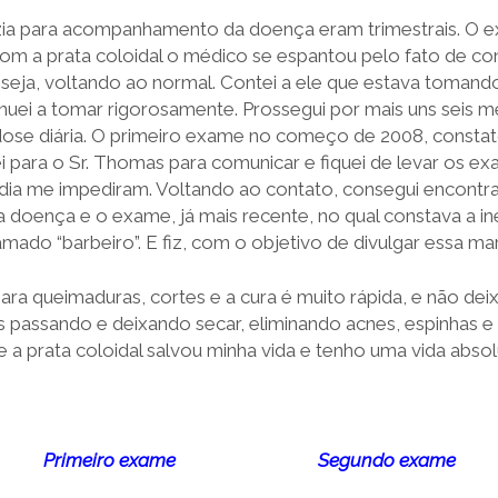
ia para acompanhamento da doença eram trimestrais. O e
com a prata coloidal o médico se espantou pelo fato de co
 seja, voltando ao normal. Contei a ele que estava tomando
nuei a tomar rigorosamente. Prossegui por mais uns seis m
ose diária. O primeiro exame no começo de 2008, constato
uei para o Sr. Thomas para comunicar e fiquei de levar os e
 dia me impediram. Voltando ao contato, consegui encontra
doença e o exame, já mais recente, no qual constava a inex
ado “barbeiro”. E fiz, com o objetivo de divulgar essa mar
para queimaduras, cortes e a cura é muito rápida, e não deix
s passando e deixando secar, eliminando acnes, espinhas e
e a prata coloidal salvou minha vida e tenho uma vida abs
Primeiro exame
Segundo exame