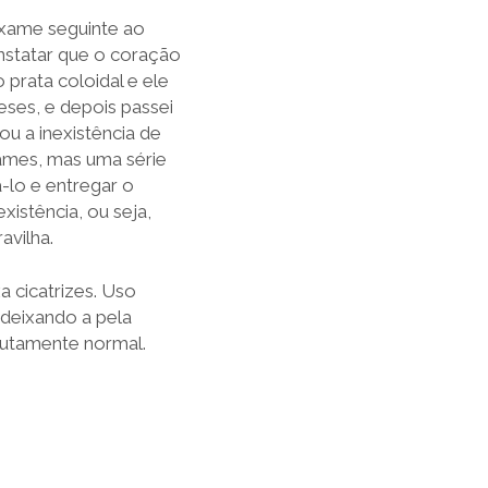
xame seguinte ao
nstatar que o coração
 prata coloidal e ele
eses, e depois passei
u a inexistência de
xames, mas uma série
-lo e entregar o
istência, ou seja,
avilha.
a cicatrizes. Uso
 deixando a pela
olutamente normal.