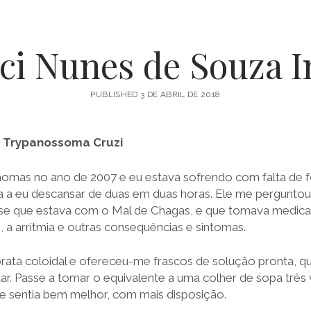
de
ci Nunes de Souza I
PUBLISHED 3 DE ABRIL DE 2018
Prata
– Trypanossoma Cruzi
e
Thomas no ano de 2007 e eu estava sofrendo com falta de 
a a eu descansar de duas em duas horas. Ele me perguntou
se que estava com o Mal de Chagas, e que tomava medica
Ouro
 a arritmia e outras consequências e sintomas.
prata coloidal e ofereceu-me frascos de solução pronta, q
ar. Passe a tomar o equivalente a uma colher de sopa três 
Coloidal
e sentia bem melhor, com mais disposição.