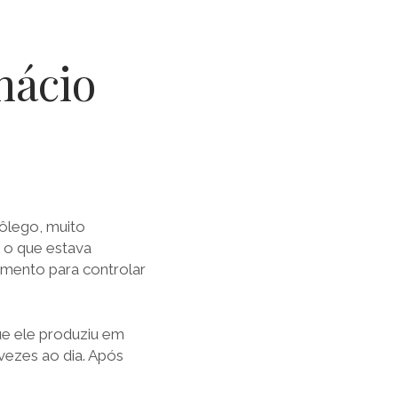
nácio
fôlego, muito
 o que estava
mento para controlar
ue ele produziu em
vezes ao dia. Após